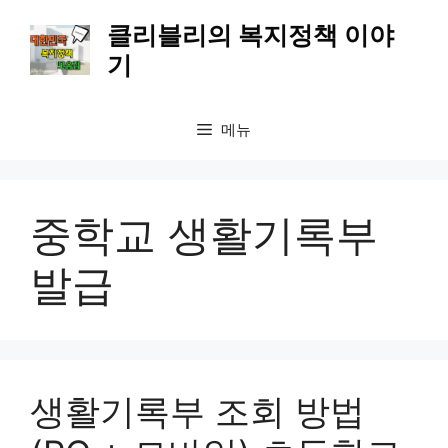
컨
클리블리의 복지정책 이야
텐
기
츠
로
건
메뉴
너
뛰
기
중학교 생활기록부
발급
생활기록부 조회 방법