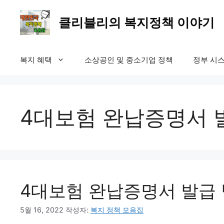
컨
텐
클리블리의 복지정책 이야기
츠
로
건
복지 혜택
소상공인 및 중소기업 정책
정부 시스
너
뛰
기
4대보험 완납증명서 
4대보험 완납증명서 발급 
5월 16, 2022
작성자:
복지 정책 모음집