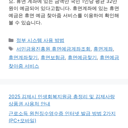
요. 휴면 계좌에 있는 금액만 국민 1인당 평균 32만
원이 예금되어 있다고합니다. 휴면계좌에 있는 휴면
예금은 휴면 예금 찾아줌 서비스를 이용하여 확인해
볼 수 있습니다.
카
정부 시스템 사용 방법
테
태
서민금융진흥원 휴면예금계좌조회
,
휴면계좌
,
고
그
휴면계좌찾기
,
휴면보험금
,
휴면예금찾기
,
휴면예금
리
찾아줌 서비스
2025 김제시 민생회복지원금 총정리 및 김제사랑
상품권 사용처 안내
근로소득 원천징수영수증 인터넷 발급 방법 2가지
(PC+모바일)