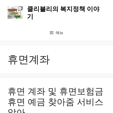
컨
클리블리의 복지정책 이야
텐
기
츠
로
건
메뉴
너
뛰
기
휴면계좌
휴면 계좌 및 휴면보험금
휴면 예금 찾아줌 서비스
알아