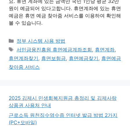
요. 휴면 계좌에 있는 금액만 국민 1인당 평균 32만
원이 예금되어 있다고합니다. 휴면계좌에 있는 휴면
예금은 휴면 예금 찾아줌 서비스를 이용하여 확인해
볼 수 있습니다.
카
정부 시스템 사용 방법
테
태
서민금융진흥원 휴면예금계좌조회
,
휴면계좌
,
고
그
휴면계좌찾기
,
휴면보험금
,
휴면예금찾기
,
휴면예금
리
찾아줌 서비스
2025 김제시 민생회복지원금 총정리 및 김제사랑
상품권 사용처 안내
근로소득 원천징수영수증 인터넷 발급 방법 2가지
(PC+모바일)