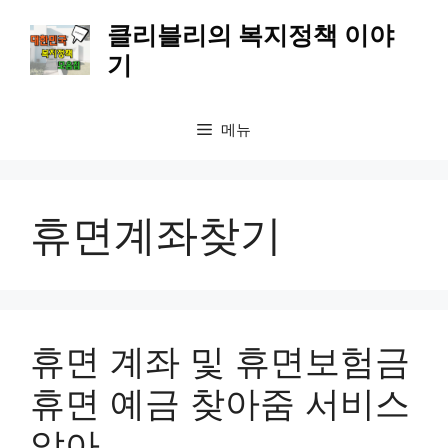
컨
클리블리의 복지정책 이야
텐
기
츠
로
건
메뉴
너
뛰
기
휴면계좌찾기
휴면 계좌 및 휴면보험금
휴면 예금 찾아줌 서비스
알아