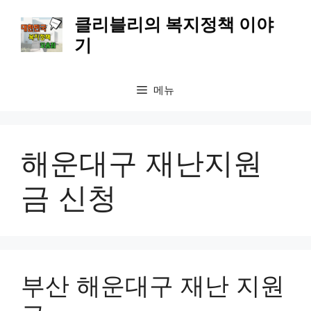
컨
클리블리의 복지정책 이야
텐
기
츠
로
건
메뉴
너
뛰
기
해운대구 재난지원
금 신청
부산 해운대구 재난 지원