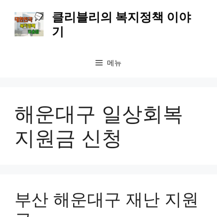
컨
클리블리의 복지정책 이야
텐
기
츠
로
건
메뉴
너
뛰
기
해운대구 일상회복
지원금 신청
부산 해운대구 재난 지원