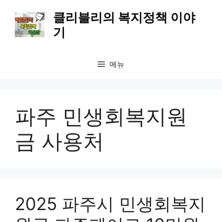
컨
클리블리의 복지정책 이야
텐
기
츠
로
건
메뉴
너
뛰
기
파주 민생회복지원
금 사용처
2025 파주시 민생회복지