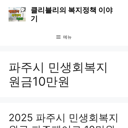
컨
클리블리의 복지정책 이야
텐
기
츠
로
건
메뉴
너
뛰
기
파주시 민생회복지
원금10만원
2025 파주시 민생회복지