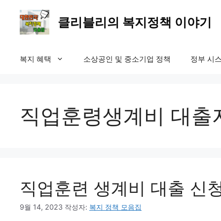
컨
텐
클리블리의 복지정책 이야기
츠
로
건
복지 혜택
소상공인 및 중소기업 정책
정부 시스
너
뛰
기
직업훈령생계비 대출
직업훈련 생계비 대출 신청
9월 14, 2023
작성자:
복지 정책 모음집