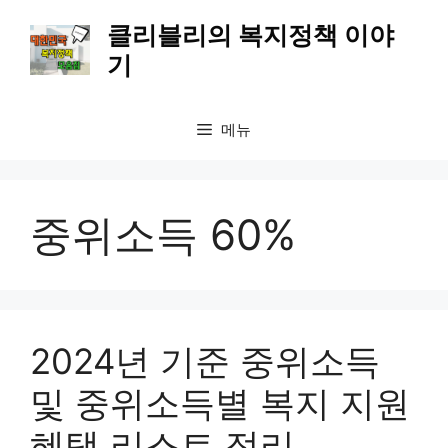
컨
클리블리의 복지정책 이야
텐
기
츠
로
건
메뉴
너
뛰
기
중위소득 60%
2024년 기준 중위소득
및 중위소득별 복지 지원
혜택 리스트 정리