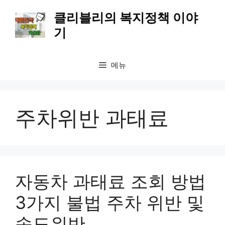
컨
클리블리의 복지정책 이야
텐
기
츠
로
건
메뉴
너
뛰
기
주차위반 과태료
자동차 과태료 조회 방법
3가지 불법 주차 위반 및
속도위반