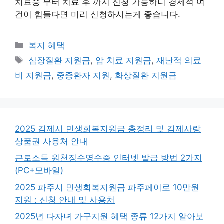
치료중 부터 치료 후 까지 신청 가능하니 경제적 여
건이 힘들다면 미리 신청하시는게 좋습니다.
카
복지 혜택
테
태
심장질환 지원금
,
암 치료 지원금
,
재난적 의료
고
그
비 지원금
,
중증환자 지원
,
화상질환 지원금
리
2025 김제시 민생회복지원금 총정리 및 김제사랑
상품권 사용처 안내
근로소득 원천징수영수증 인터넷 발급 방법 2가지
(PC+모바일)
2025 파주시 민생회복지원금 파주페이로 10만원
지원 : 신청 안내 및 사용처
2025년 다자녀 가구지원 혜택 종류 12가지 알아보