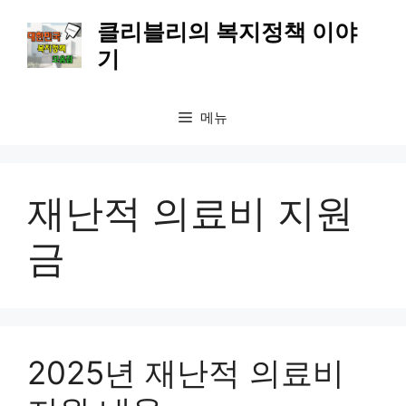
컨
클리블리의 복지정책 이야
텐
기
츠
로
건
메뉴
너
뛰
기
재난적 의료비 지원
금
2025년 재난적 의료비