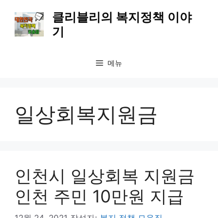
컨
클리블리의 복지정책 이야
텐
기
츠
로
건
메뉴
너
뛰
기
일상회복지원금
인천시 일상회복 지원금
인천 주민 10만원 지급
12월 24, 2021
작성자:
복지 정책 모음집