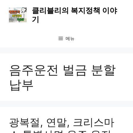
컨
클리블리의 복지정책 이야
텐
기
츠
로
건
메뉴
너
뛰
기
음주운전 벌금 분할
납부
광복절, 연말, 크리스마