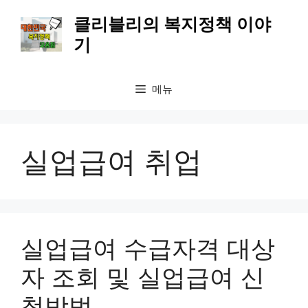
컨
클리블리의 복지정책 이야
텐
기
츠
로
건
메뉴
너
뛰
기
실업급여 취업
실업급여 수급자격 대상
자 조회 및 실업급여 신
청방법