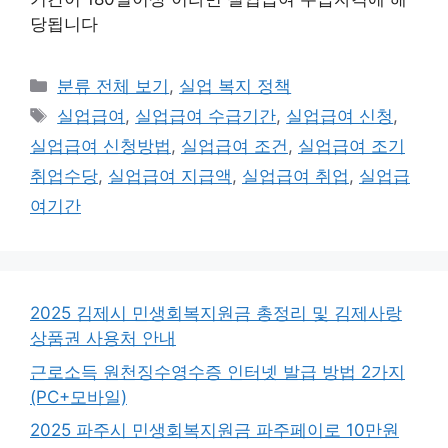
당됩니다
카
분류 전체 보기
,
실업 복지 정책
테
태
실업급여
,
실업급여 수급기간
,
실업급여 신청
,
고
그
실업급여 신청방법
,
실업급여 조건
,
실업급여 조기
리
취업수당
,
실업급여 지급액
,
실업급여 취업
,
실업급
여기간
2025 김제시 민생회복지원금 총정리 및 김제사랑
상품권 사용처 안내
근로소득 원천징수영수증 인터넷 발급 방법 2가지
(PC+모바일)
2025 파주시 민생회복지원금 파주페이로 10만원