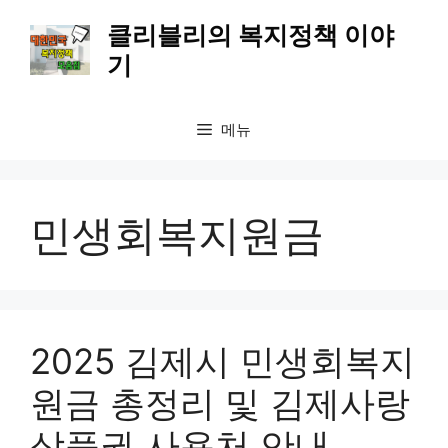
컨
클리블리의 복지정책 이야
텐
기
츠
로
건
메뉴
너
뛰
기
민생회복지원금
2025 김제시 민생회복지
원금 총정리 및 김제사랑
상품권 사용처 안내