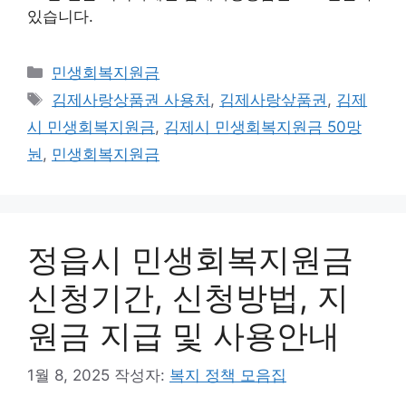
있습니다.
카
민생회복지원금
테
태
김제사랑상품권 사용처
,
김제사랑샆품권
,
김제
고
그
시 민생회복지원금
,
김제시 민생회복지원금 50망
리
눤
,
민생회복지원금
정읍시 민생회복지원금
신청기간, 신청방법, 지
원금 지급 및 사용안내
1월 8, 2025
작성자:
복지 정책 모음집