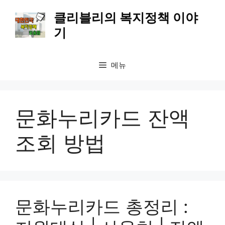
컨
클리블리의 복지정책 이야
텐
기
츠
로
건
메뉴
너
뛰
기
문화누리카드 잔액
조회 방법
문화누리카드 총정리 :