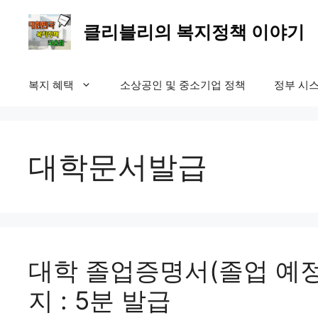
컨
텐
클리블리의 복지정책 이야기
츠
로
건
복지 혜택
소상공인 및 중소기업 정책
정부 시스
너
뛰
기
대학문서발급
대학 졸업증명서(졸업 예정
지 : 5분 발급