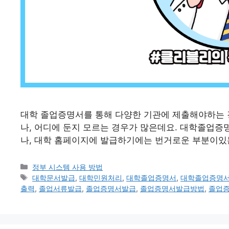
대학 졸업증명서를 통해 다양한 기관에 제출해야하는 
나, 어디에 둔지 모르는 경우가 많은데요. 대학졸업증
나, 대학 홈페이지에 발급하기에는 번거로운 부분이있
카
정부 시스템 사용 방법
테
태
대학문서발급
,
대학민원처리
,
대학졸업증명서
,
대학졸업증명서
고
그
출력
,
졸업서류발급
,
졸업증명서발급
,
졸업증명서발급방법
,
졸업
리