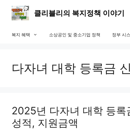
컨
텐
클리블리의 복지정책 이야기
츠
로
건
복지 혜택
소상공인 및 중소기업 정책
정부 시스
너
뛰
기
다자녀 대학 등록금 
2025년 다자녀 대학 등록
성적, 지원금액