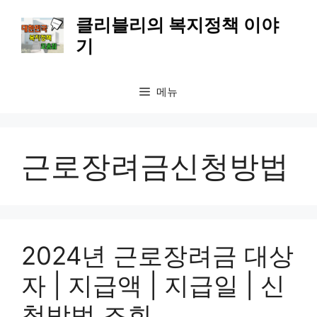
컨
클리블리의 복지정책 이야
텐
기
츠
로
건
메뉴
너
뛰
기
근로장려금신청방법
2024년 근로장려금 대상
자 | 지급액 | 지급일 | 신
청방법 조회