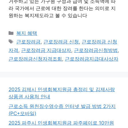
거주하고 있는 가구원 구성과 급여 및 소득액에 따
라 국가에서 근로에 대한 장려를 한다는 의미로 지
원하는 복지제도라고 볼 수 있습니다
카
복지 혜택
테
태
근로장려금
,
근로장려금 신청
,
근로장려금 신청
고
그
자격
,
근로장려금 지급대상자
,
근로장려금신청방법
,
리
근로장려금신청자격조회
,
근로장려금지급대사상자
2025 김제시 민생회복지원금 총정리 및 김제사랑
상품권 사용처 안내
근로소득 원천징수영수증 인터넷 발급 방법 2가지
(PC+모바일)
2025 파주시 민생회복지원금 파주페이로 10만원