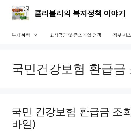
컨
텐
클리블리의 복지정책 이야기
츠
로
건
복지 혜택
소상공인 및 중소기업 정책
정부 시스
너
뛰
기
국민건강보험 환급금
국민 건강보험 환급금 조회 
바일)