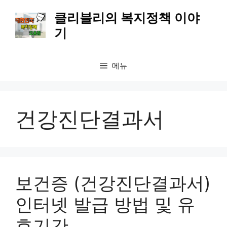
컨
클리블리의 복지정책 이야
텐
기
츠
로
건
메뉴
너
뛰
기
건강진단결과서
보건증 (건강진단결과서)
인터넷 발급 방법 및 유
효기간