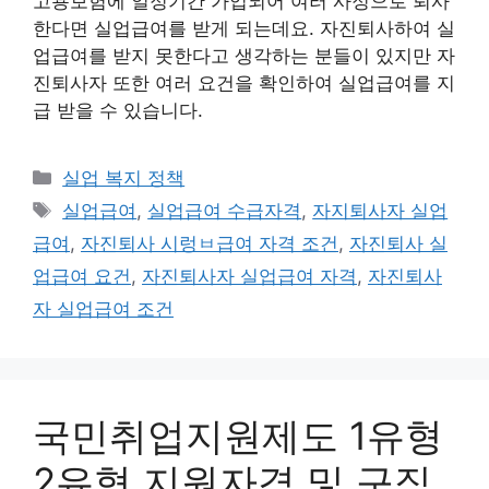
고용보험에 일정기간 가입되어 여러 사정으로 퇴사
한다면 실업급여를 받게 되는데요. 자진퇴사하여 실
업급여를 받지 못한다고 생각하는 분들이 있지만 자
진퇴사자 또한 여러 요건을 확인하여 실업급여를 지
급 받을 수 있습니다.
카
실업 복지 정책
테
태
실업급여
,
실업급여 수급자격
,
자지퇴사자 실업
고
그
급여
,
자진퇴사 시렁ㅂ급여 자격 조건
,
자진퇴사 실
리
업급여 요건
,
자진퇴사자 실업급여 자격
,
자진퇴사
자 실업급여 조건
국민취업지원제도 1유형
2유형 지원자격 및 구직