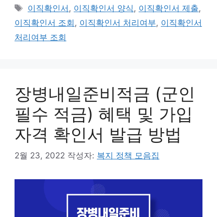
테
태
이직확인서
,
이직확인서 양식
,
이직확인서 제출
,
고
그
이직확인서 조회
,
이직확인서 처리여부
,
이직확인서
리
처리여부 조회
장병내일준비적금 (군인
필수 적금) 혜택 및 가입
자격 확인서 발급 방법
2월 23, 2022
작성자:
복지 정책 모음집