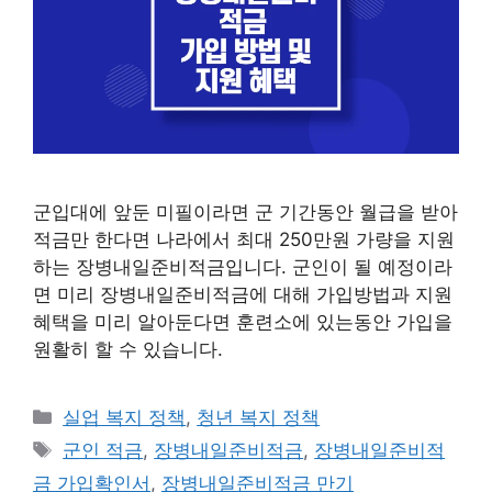
군입대에 앞둔 미필이라면 군 기간동안 월급을 받아
적금만 한다면 나라에서 최대 250만원 가량을 지원
하는 장병내일준비적금입니다. 군인이 될 예정이라
면 미리 장병내일준비적금에 대해 가입방법과 지원
혜택을 미리 알아둔다면 훈련소에 있는동안 가입을
원활히 할 수 있습니다.
카
실업 복지 정책
,
청년 복지 정책
테
태
군인 적금
,
장병내일준비적금
,
장병내일준비적
고
그
금 가입확인서
,
장병내일준비적금 만기