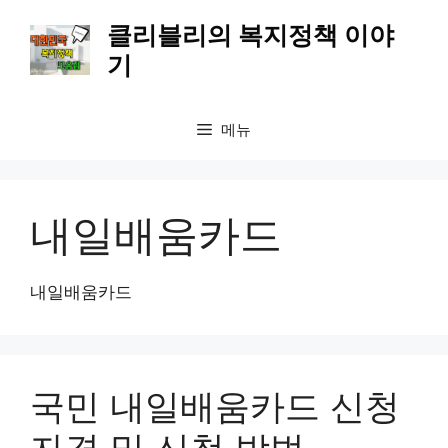
컨
클리블리의 복지정책 이야
텐
기
츠
로
건
메뉴
너
뛰
기
내일배움카드
내일배움카드
국민 내일배움카드 신청