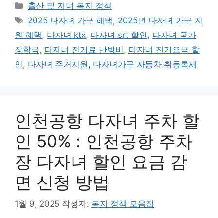
카
출산 및 자녀 복지 정책
테
태
2025 다자녀 가구 혜택
,
2025년 다자녀 가구 지
고
그
원 혜택
,
다자녀 ktx
,
다자녀 srt 할인
,
다자녀 국가
리
장학금
,
다자녀 전기료 난방비
,
다자녀 전기요금 할
인
,
다자녀 주거지원
,
다자녀가구 자동차 취등록세
인천공항 다자녀 주차 할
인 50% : 인천공항 주차
장 다자녀 할인 요금 감
면 신청 방법
1월 9, 2025
작성자:
복지 정책 모음집