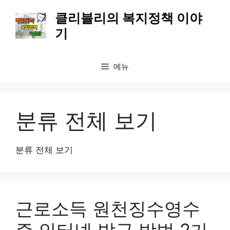
컨
클리블리의 복지정책 이야
텐
기
츠
로
건
메뉴
너
뛰
기
분류 전체 보기
분류 전체 보기
근로소득 원천징수영수