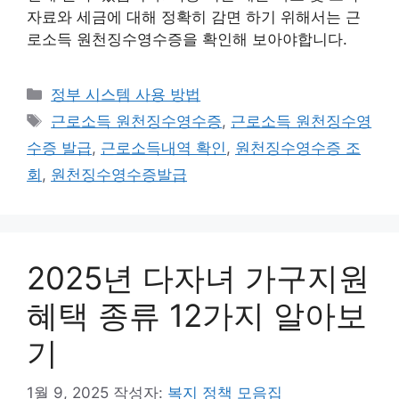
자료와 세금에 대해 정확히 감면 하기 위해서는 근
로소득 원천징수영수증을 확인해 보아야합니다.
카
정부 시스템 사용 방법
테
태
근로소득 원천징수영수증
,
근로소득 원천징수영
고
그
수증 발급
,
근로소득내역 확인
,
원천징수영수증 조
리
회
,
원천징수영수증발급
2025년 다자녀 가구지원
혜택 종류 12가지 알아보
기
1월 9, 2025
작성자:
복지 정책 모음집