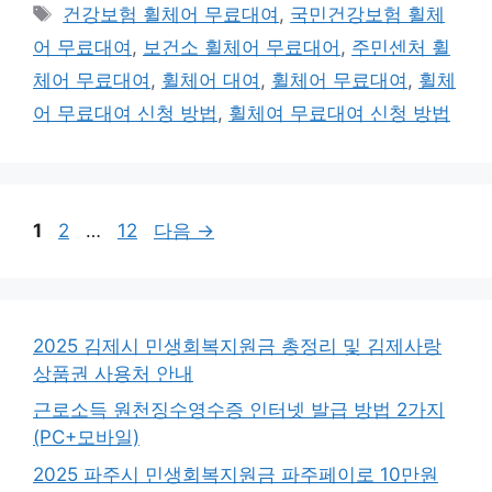
테
태
건강보험 휠체어 무료대여
,
국민건강보험 휠체
고
그
어 무료대여
,
보건소 휠체어 무료대어
,
주민센처 휠
리
체어 무료대여
,
휠체어 대여
,
휠체어 무료대여
,
휠체
어 무료대여 신청 방법
,
휠체여 무료대여 신청 방법
페
페
페
1
2
…
12
다음
→
이
이
이
지
지
지
2025 김제시 민생회복지원금 총정리 및 김제사랑
상품권 사용처 안내
근로소득 원천징수영수증 인터넷 발급 방법 2가지
(PC+모바일)
2025 파주시 민생회복지원금 파주페이로 10만원