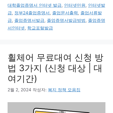
고
그
대학졸업증명서 인터넷 발급
,
인터넷민원
,
인터넷발
리
급
,
정부24졸업증명서
,
졸업문서출력
,
졸업서류발
급
,
졸업증명서발급
,
졸업증명서발급방법
,
졸업증명
서인터넷
,
학교포털발급
휠체어 무료대여 신청 방
법 3가지 (신청 대상 | 대
여기간)
2월 2, 2024
작성자:
복지 정책 모음집