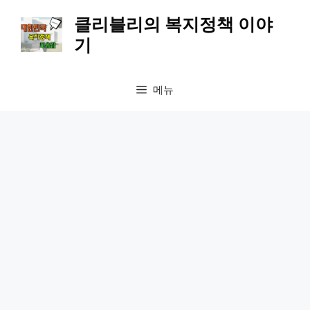
컨
클리블리의 복지정책 이야
텐
기
츠
로
건
메뉴
너
뛰
기