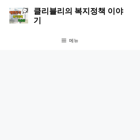
컨
클리블리의 복지정책 이야
텐
기
츠
로
건
메뉴
너
뛰
기