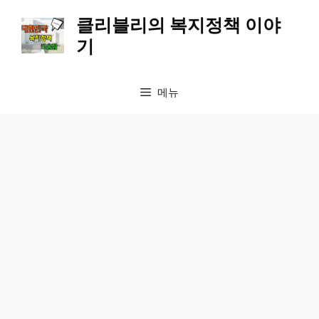
컨
클리블리의 복지정책 이야
텐
기
츠
로
건
메뉴
너
뛰
기