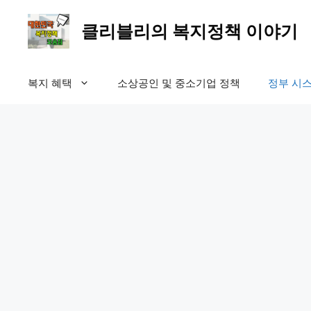
컨
텐
클리블리의 복지정책 이야기
츠
로
건
복지 혜택
소상공인 및 중소기업 정책
정부 시스
너
뛰
기